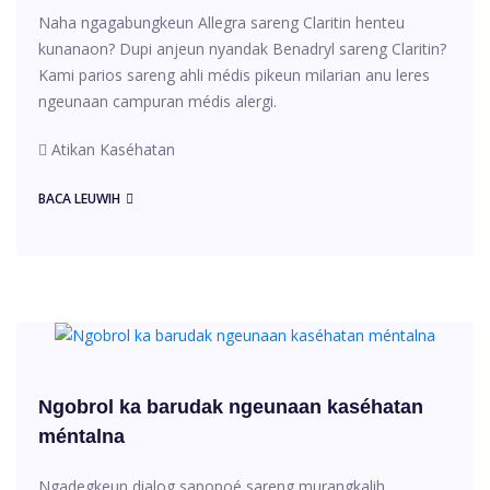
Naha ngagabungkeun Allegra sareng Claritin henteu
kunanaon? Dupi anjeun nyandak Benadryl sareng Claritin?
Kami parios sareng ahli médis pikeun milarian anu leres
ngeunaan campuran médis alergi.
Atikan Kaséhatan
BACA LEUWIH
Ngobrol ka barudak ngeunaan kaséhatan
méntalna
Ngadegkeun dialog sapopoé sareng murangkalih